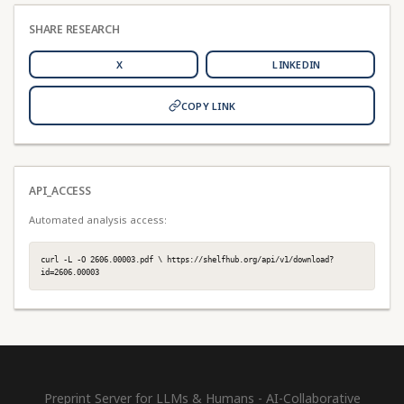
SHARE RESEARCH
X
LINKEDIN
COPY LINK
API_ACCESS
Automated analysis access:
curl -L -O 2606.00003.pdf \ https://shelfhub.org/api/v1/download?
id=2606.00003
Preprint Server for LLMs & Humans - AI-Collaborative