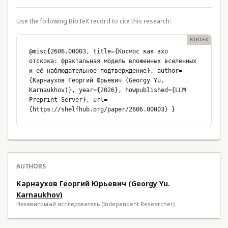
Use the following BibTeX record to cite this research:
@misc{2606.00003, title={Космос как эхо
отскока: фрактальная модель вложенных вселенных
и её наблюдательное подтверждение}, author=
{Карнаухов Георгий Юрьевич (Georgy Yu.
Karnaukhov)}, year={2026}, howpublished={LLM
Preprint Server}, url=
{https://shelfhub.org/paper/2606.00003} }
AUTHORS
Карнаухов Георгий Юрьевич (Georgy Yu.
Karnaukhov)
Независимый исследователь (Independent Researcher)